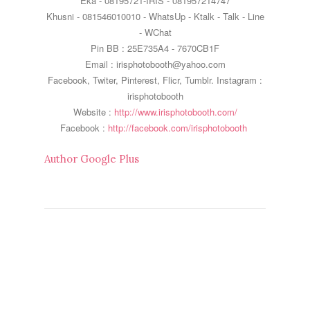
Eka - 08195721-IRIS - 081957214747
Khusni -
081546010010 - WhatsUp - Ktalk - Talk - Line
- WChat
Pin BB : 25E735A4 - 7670CB1F
Email : irisphotobooth@yahoo.com
Facebook, Twiter, Pinterest, Flicr, Tumblr. Instagram :
irisphotobooth
Website :
http://www.irisphotobooth.com/
Facebook :
http://facebook.com/irisphotobooth
Author Google Plus