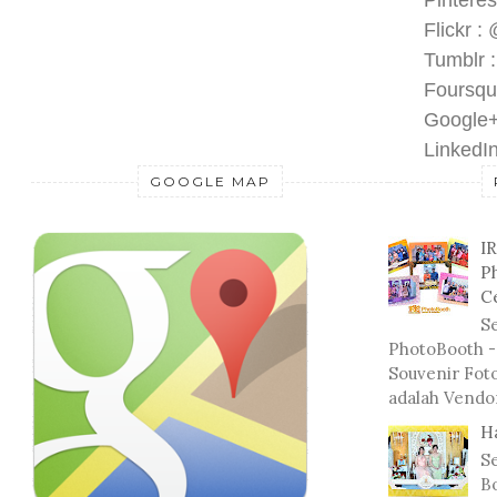
Pinteres
Flickr :
Tumblr 
Foursqu
Google+
LinkedIn
GOOGLE MAP
I
P
C
Se
PhotoBooth -
Souvenir Fot
adalah Vendo
H
S
Bo