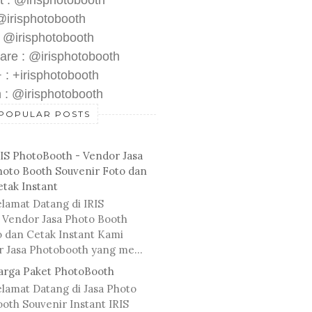
t : @irisphotobooth
 @irisphotobooth
: @irisphotobooth
are : @irisphotobooth
 : +irisphotobooth
 : @irisphotobooth
POPULAR POSTS
RIS PhotoBooth - Vendor Jasa
hoto Booth Souvenir Foto dan
etak Instant
lamat Datang di IRIS
 Vendor Jasa Photo Booth
o dan Cetak Instant Kami
r Jasa Photobooth yang me...
arga Paket PhotoBooth
elamat Datang di Jasa Photo
oth Souvenir Instant IRIS