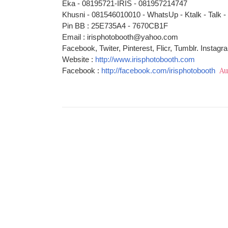
Eka - 08195721-IRIS - 081957214747
Khusni -
081546010010 - WhatsUp - Ktalk - Talk -
Pin BB : 25E735A4 - 7670CB1F
Email : irisphotobooth@yahoo.com
Facebook, Twiter, Pinterest, Flicr, Tumblr. Instagr
Website :
http://www.irisphotobooth.com
Au
Facebook :
http://facebook.com/irisphotobooth