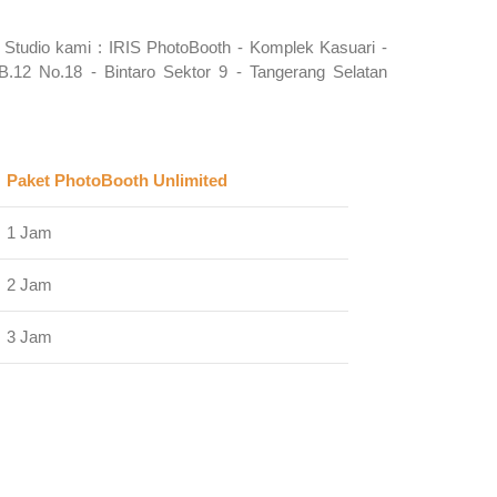
 Studio kami :
IRIS PhotoBooth -
Komplek Kasuari -
HB.12 No.18 -
Bintaro Sektor 9 -
Tangerang Selatan
Paket PhotoBooth Unlimited
1 Jam
2 Jam
3 Jam