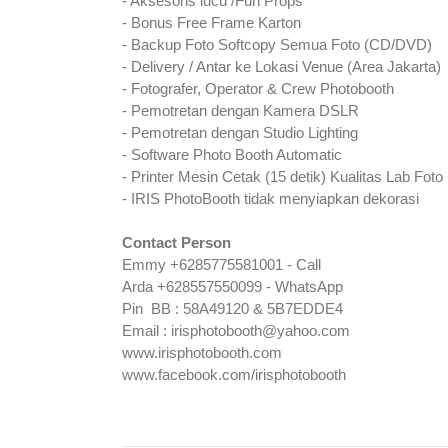
- Aksesoris lucu /Fun Props
- Bonus Free Frame Karton
- Backup Foto Softcopy Semua Foto (CD/DVD)
- Delivery / Antar ke Lokasi Venue (Area Jakarta)
- Fotografer, Operator & Crew Photobooth
- Pemotretan dengan Kamera DSLR
- Pemotretan dengan Studio Lighting
- Software Photo Booth Automatic
- Printer Mesin Cetak (15 detik) Kualitas Lab Foto
- IRIS PhotoBooth tidak menyiapkan dekorasi
Contact Person
Emmy +6285775581001 - Call
Arda +628557550099 - WhatsApp
Pin
BB : 58A49120 & 5B7EDDE4
Email : irisphotobooth@yahoo.com
www.irisphotobooth.com
www.facebook.com/irisphotobooth