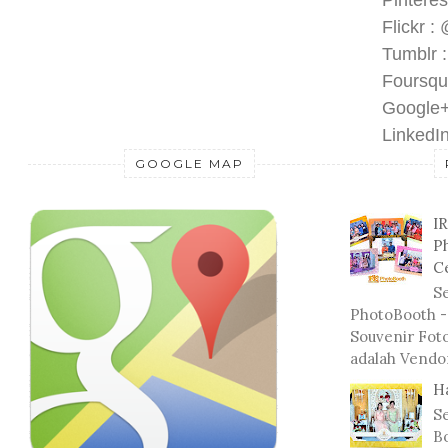
Pinteres
Flickr :
Tumblr 
Foursqu
Google+
LinkedIn
GOOGLE MAP
I
P
C
Se
PhotoBooth -
Souvenir Fot
adalah Vendo
H
S
Bo