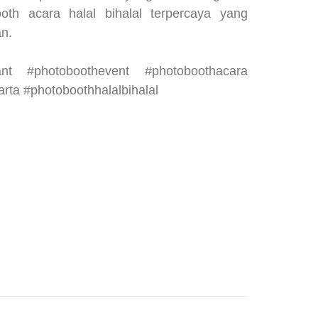
oth acara halal bihalal terpercaya yang
n.
tant #photoboothevent #photoboothacara
rta #photoboothhalalbihalal