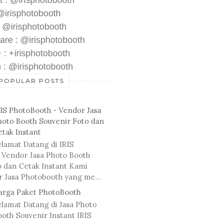
t : @irisphotobooth
 @irisphotobooth
: @irisphotobooth
are : @irisphotobooth
 : +irisphotobooth
 : @irisphotobooth
POPULAR POSTS
RIS PhotoBooth - Vendor Jasa
hoto Booth Souvenir Foto dan
etak Instant
lamat Datang di IRIS
 Vendor Jasa Photo Booth
o dan Cetak Instant Kami
r Jasa Photobooth yang me...
arga Paket PhotoBooth
elamat Datang di Jasa Photo
oth Souvenir Instant IRIS