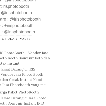
t : @irisphotobooth
 @irisphotobooth
: @irisphotobooth
are : @irisphotobooth
 : +irisphotobooth
 : @irisphotobooth
POPULAR POSTS
RIS PhotoBooth - Vendor Jasa
hoto Booth Souvenir Foto dan
etak Instant
lamat Datang di IRIS
 Vendor Jasa Photo Booth
o dan Cetak Instant Kami
r Jasa Photobooth yang me...
arga Paket PhotoBooth
elamat Datang di Jasa Photo
oth Souvenir Instant IRIS