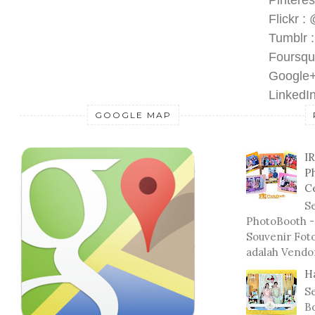
Pinteres
Flickr :
Tumblr 
Foursqu
Google+
LinkedIn
GOOGLE MAP
I
P
C
Se
PhotoBooth -
Souvenir Fot
adalah Vendo
H
S
Bo