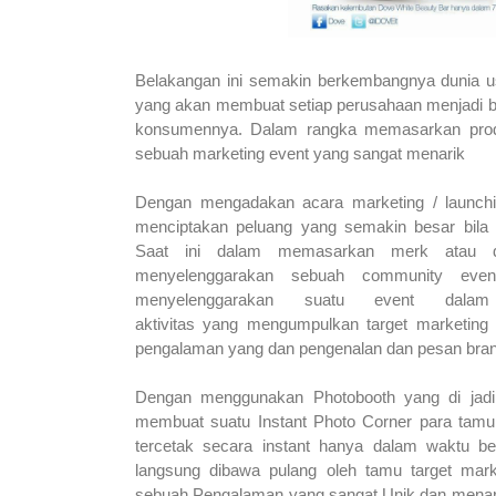
Belakangan ini semakin berkembangnya dunia u
yang akan membuat setiap perusahaan menjadi b
konsumennya. Dalam rangka memasarkan produ
sebuah marketing event yang sangat menarik
Dengan mengadakan acara marketing / launch
menciptakan peluang yang semakin besar bila
Saat ini dalam memasarkan merk atau dis
menyelenggarakan sebuah community even
menyelenggarakan suatu event dala
aktivitas
yang
mengumpulkan
target
marketing 
pengalaman yang dan pengenalan dan
pesan
bra
Dengan menggunakan Photobooth yang di jadi
membuat suatu Instant Photo Corner para tam
tercetak secara instant hanya dalam waktu be
langsung dibawa pulang oleh tamu target mark
sebuah Pengalaman yang sangat Unik dan menarik