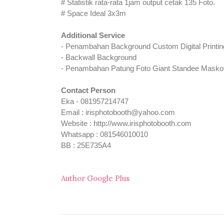
# Statistik rata-rata 1jam output cetak 135 Foto.
# Space Ideal 3x3m
Additional Service
- Penambahan Background Custom Digital Printin
- Backwall Background
- Penambahan Patung Foto Giant Standee Maskot
Contact Person
Eka - 081957214747
Email : irisphotobooth@yahoo.com
Website : http://www.irisphotobooth.com
Whatsapp : 081546010010
BB : 25E735A4
Author Google Plus