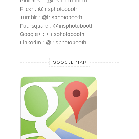
Pinterest : @irisphotobooth
Flickr : @irisphotobooth
Tumblr : @irisphotobooth
Foursquare : @irisphotobooth
Google+ : +irisphotobooth
LinkedIn : @irisphotobooth
GOOGLE MAP