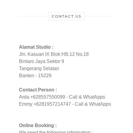
CONTACT US
Alamat Studio :
Jln. Kasuari IX Blok HB.12 No.18
Bintaro Jaya Sektor 9
Tangerang Selatan
Banten - 15229
Contact Person :
Arda +628557550099 - Call & WhatApps
Emmy +6281957214747 - Call & WhatApps
Online Booking :
We need the following information :