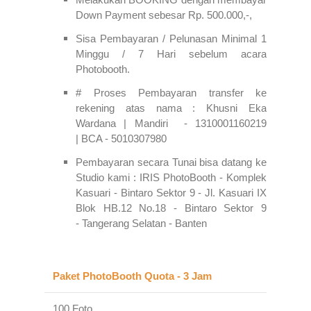
Down Payment sebesar Rp. 500.000,-,
Sisa Pembayaran / Pelunasan Minimal 1
Minggu / 7 Hari sebelum acara
Photobooth.
# Proses Pembayaran transfer ke
rekening atas nama :
Khusni Eka
Wardana |
Mandiri - 1310001160219
|
BCA - 5010307980
Pembayaran secara Tunai bisa datang ke
Studio kami :
IRIS PhotoBooth -
Komplek
Kasuari - Bintaro Sektor 9 -
Jl. Kasuari IX
Blok HB.12 No.18 -
Bintaro Sektor 9
-
Tangerang Selatan -
Banten
Paket PhotoBooth Quota - 3 Jam
Paket 
100 Foto
1 Jam