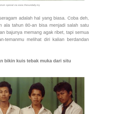
stum spesial via www.thesundaily.my
eragam adalah hal yang biasa. Coba deh,
m ala tahun 80-an bisa menjadi salah satu
an bajunya memang agak ribet, tapi semua
n-temanmu melihat diri kalian berdandan
 bikin kuis tebak muka dari situ