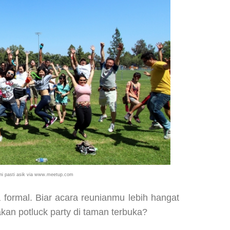
ini pasti asik via www.meetup.com
 formal. Biar acara reunianmu lebih hangat
an potluck party di taman terbuka?