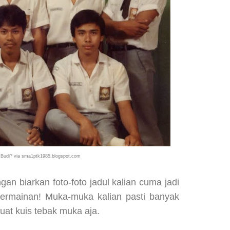
 Budi? via sma1ptk1985.blogspot.com
an biarkan foto-foto jadul kalian cuma jadi
 permainan! Muka-muka kalian pasti banyak
buat kuis tebak muka aja.