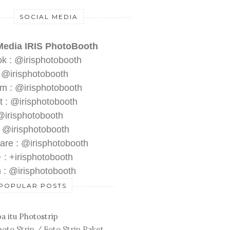
SOCIAL MEDIA
Media IRIS PhotoBooth
k : @irisphotobooth
: @irisphotobooth
am : @irisphotobooth
t : @irisphotobooth
 @irisphotobooth
: @irisphotobooth
are : @irisphotobooth
 : +irisphotobooth
 : @irisphotobooth
POPULAR POSTS
a itu Photostrip
oto Strip / Foto Strip Paket