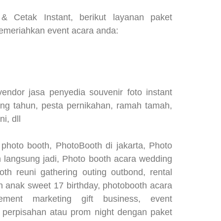
& Cetak Instant, berikut layanan paket
emeriahkan event acara anda:
dor jasa penyedia souvenir foto instant
lang tahun, pesta pernikahan, ramah tamah,
i, dll
photo booth, PhotoBooth di jakarta, Photo
h langsung jadi, Photo booth acara wedding
oth reuni gathering outing outbond, rental
n anak sweet 17 birthday, photobooth acara
ement marketing gift business, event
n perpisahan atau prom night dengan paket