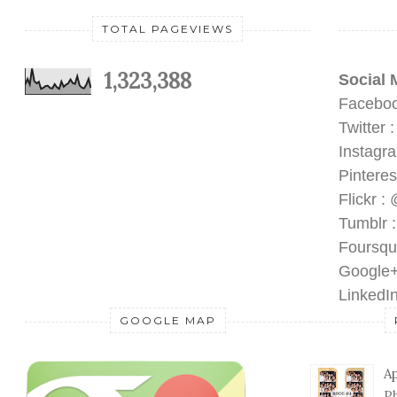
TOTAL PAGEVIEWS
1,323,388
Social 
Faceboo
Twitter 
Instagr
Pinteres
Flickr :
Tumblr 
Foursqu
Google+
LinkedIn
GOOGLE MAP
Ap
Ph